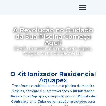
A Revolução no Cuidado
da Sua Piscina Começa
Aqui!
Desfrute sem alergias, sem algas,
fungos, vírus ou bactérias.
O Kit Ionizador Residencial
Aquapex
Transforme o cuidado com a sua piscina de maneira
simples, eficiente e sustentável com o
Kit Ionizador
Residencial Aquapex
, composto por um
Módulo de
Controle
e uma
Cuba de Ionização
, projetados para