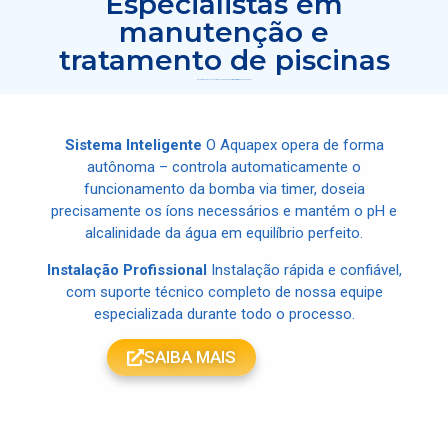
Especialistas em
manutenção e
tratamento de piscinas
Soluções
completas para manter sua piscina
sempre cristalin
a e pronta para uso
Sistema Inteligente
O Aquapex opera de forma
autônoma – controla automaticamente o
funcionamento da bomba via timer, doseia
precisamente os íons necessários e mantém o pH e
alcalinidade da água em equilíbrio perfeito.
Instalação Profissional
Instalação rápida e confiável,
com suporte técnico completo de nossa equipe
especializada durante todo o processo.
SAIBA MAIS