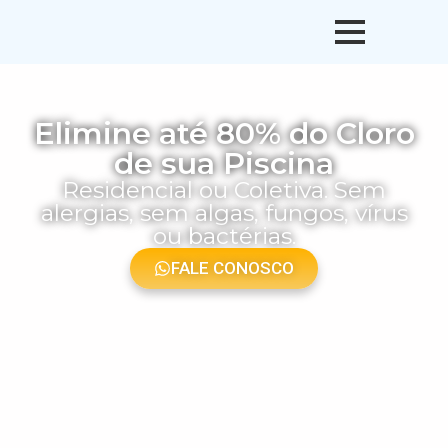
Elimine até 80% do Cloro
de sua Piscina
Residencial ou Coletiva. Sem
alergias, sem algas, fungos, vírus
ou bactérias.
FALE CONOSCO